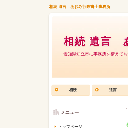
相続 遺言 あおみ行政書士事務所
相続 遺言 
愛知県知立市に事務所を構えてお
相続
遺言
ト
メニュー
トップページ